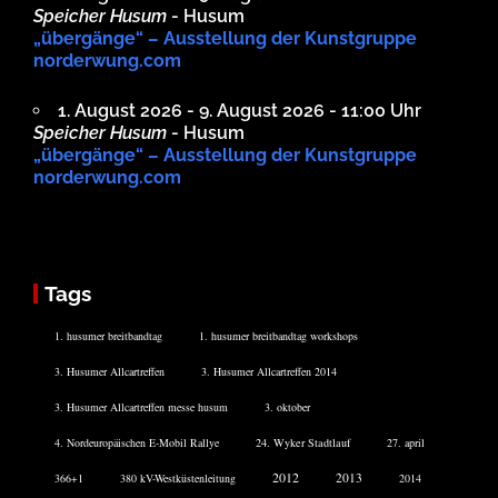
Speicher Husum
- Husum
„übergänge“ – Ausstellung der Kunstgruppe
norderwung.com
1. August 2026 - 9. August 2026 - 11:00 Uhr
Speicher Husum
- Husum
„übergänge“ – Ausstellung der Kunstgruppe
norderwung.com
Tags
1. husumer breitbandtag
1. husumer breitbandtag workshops
3. Husumer Allcartreffen
3. Husumer Allcartreffen 2014
3. Husumer Allcartreffen messe husum
3. oktober
4. Nordeuropäischen E-Mobil Rallye
24. Wyker Stadtlauf
27. april
2012
2013
366+1
380 kV-Westküstenleitung
2014