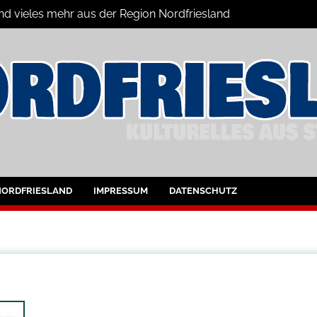
und vieles mehr aus der Region Nordfriesland
ine
ltungen für Nordfriesland und Husum
NORDFRIESLAND
IMPRESSUM
DATENSCHUTZ