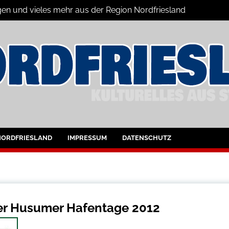
gen und vieles mehr aus der Region Nordfriesland
ine
ltungen für Nordfriesland und Husum
NORDFRIESLAND
IMPRESSUM
DATENSCHUTZ
r Husumer Hafentage 2012