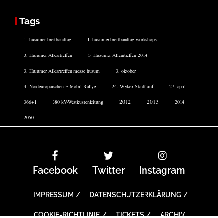
Tags
1. husumer breitbandtag
1. husumer breitbandtag workshops
3. Husumer Allcartreffen
3. Husumer Allcartreffen 2014
3. Husumer Allcartreffen messe husum
3. oktober
4. Nordeuropäischen E-Mobil Rallye
24. Wyker Stadtlauf
27. april
2012
2013
366+1
380 kV-Westküstenleitung
2014
2050
Facebook
Twitter
Instagram
IMPRESSUM
DATENSCHUTZERKLÄRUNG
COOKIE-RICHTLINIE
TICKETS
ARCHIV