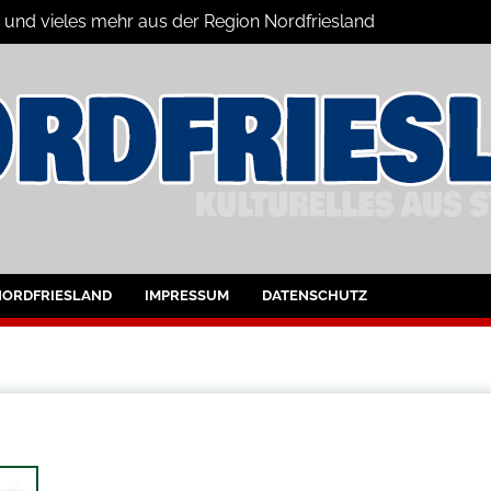
n und vieles mehr aus der Region Nordfriesland
ine
ltungen für Nordfriesland und Husum
NORDFRIESLAND
IMPRESSUM
DATENSCHUTZ