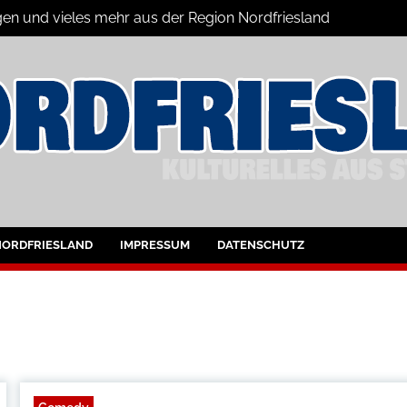
gen und vieles mehr aus der Region Nordfriesland
ine
ltungen für Nordfriesland und Husum
NORDFRIESLAND
IMPRESSUM
DATENSCHUTZ