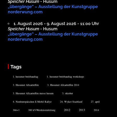
Speicher Husum
- Husum
„übergänge“ – Ausstellung der Kunstgruppe
norderwung.com
1. August 2026 - 9. August 2026 - 11:00 Uhr
Speicher Husum
- Husum
„übergänge“ – Ausstellung der Kunstgruppe
norderwung.com
Tags
1. husumer breitbandtag
1. husumer breitbandtag workshops
3. Husumer Allcartreffen
3. Husumer Allcartreffen 2014
3. Husumer Allcartreffen messe husum
3. oktober
4. Nordeuropäischen E-Mobil Rallye
24. Wyker Stadtlauf
27. april
2012
2013
366+1
380 kV-Westküstenleitung
2014