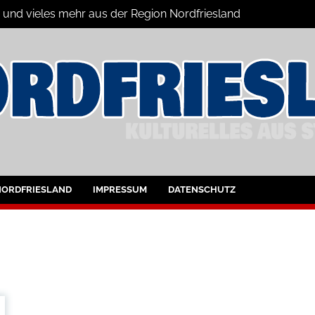
n und vieles mehr aus der Region Nordfriesland
ine
ltungen für Nordfriesland und Husum
NORDFRIESLAND
IMPRESSUM
DATENSCHUTZ