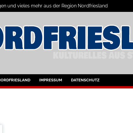
gen und vieles mehr aus der Region Nordfriesland
ine
ltungen für Nordfriesland und Husum
NORDFRIESLAND
IMPRESSUM
DATENSCHUTZ