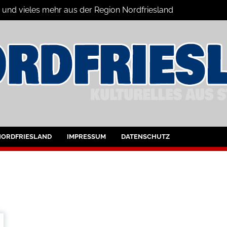
n und vieles mehr aus der Region Nordfriesland
ine
ltungen für Nordfriesland und Husum
NORDFRIESLAND
IMPRESSUM
DATENSCHUTZ