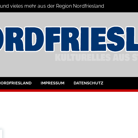
 und vieles mehr aus der Region Nordfriesland
ine
ltungen für Nordfriesland und Husum
NORDFRIESLAND
IMPRESSUM
DATENSCHUTZ