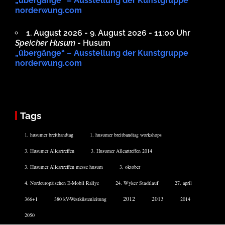
„übergänge“ – Ausstellung der Kunstgruppe
norderwung.com
1. August 2026 - 9. August 2026 - 11:00 Uhr
Speicher Husum
- Husum
„übergänge“ – Ausstellung der Kunstgruppe
norderwung.com
Tags
1. husumer breitbandtag
1. husumer breitbandtag workshops
3. Husumer Allcartreffen
3. Husumer Allcartreffen 2014
3. Husumer Allcartreffen messe husum
3. oktober
4. Nordeuropäischen E-Mobil Rallye
24. Wyker Stadtlauf
27. april
2012
2013
366+1
380 kV-Westküstenleitung
2014
2050