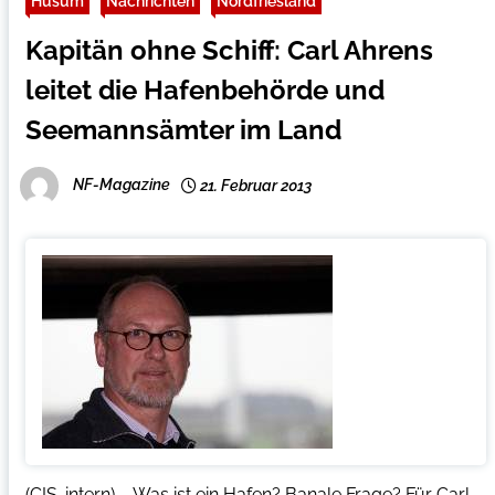
Husum
Nachrichten
Nordfriesland
Kapitän ohne Schiff: Carl Ahrens
leitet die Hafenbehörde und
Seemannsämter im Land
NF-Magazine
21. Februar 2013
(CIS-intern) – Was ist ein Hafen? Banale Frage? Für Carl