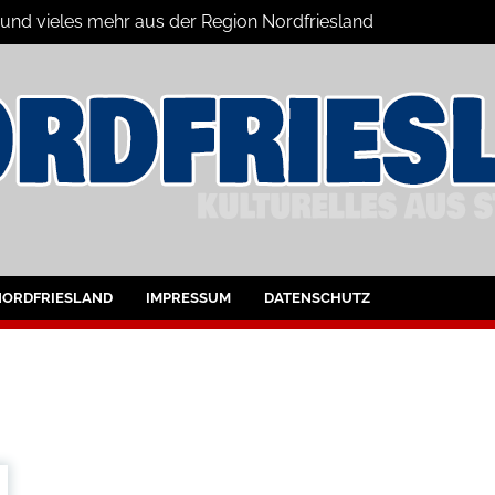
 und vieles mehr aus der Region Nordfriesland
ine
ltungen für Nordfriesland und Husum
NORDFRIESLAND
IMPRESSUM
DATENSCHUTZ