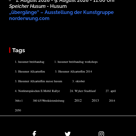
1. August 2026 - 9. August 2026 - 11:00 Uhr
Speicher Husum
- Husum
„übergänge“ – Ausstellung der Kunstgruppe
norderwung.com
Tags
1. husumer breitbandtag
1. husumer breitbandtag workshops
3. Husumer Allcartreffen
3. Husumer Allcartreffen 2014
3. Husumer Allcartreffen messe husum
3. oktober
4. Nordeuropäischen E-Mobil Rallye
24. Wyker Stadtlauf
27. april
2012
2013
366+1
380 kV-Westküstenleitung
2014
2050