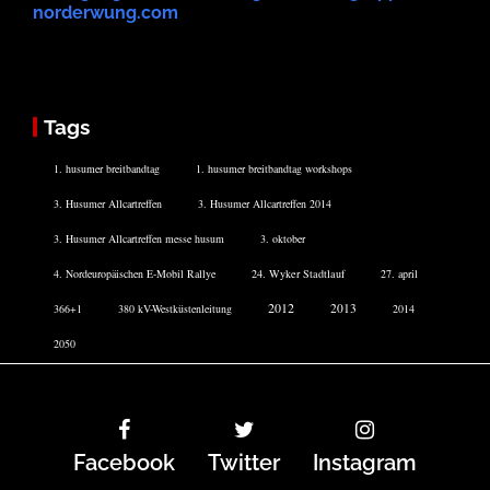
norderwung.com
Tags
1. husumer breitbandtag
1. husumer breitbandtag workshops
3. Husumer Allcartreffen
3. Husumer Allcartreffen 2014
3. Husumer Allcartreffen messe husum
3. oktober
4. Nordeuropäischen E-Mobil Rallye
24. Wyker Stadtlauf
27. april
2012
2013
366+1
380 kV-Westküstenleitung
2014
2050
Facebook
Twitter
Instagram