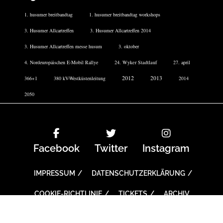
1. husumer breitbandtag
1. husumer breitbandtag workshops
3. Husumer Allcartreffen
3. Husumer Allcartreffen 2014
3. Husumer Allcartreffen messe husum
3. oktober
4. Nordeuropäischen E-Mobil Rallye
24. Wyker Stadtlauf
27. april
2012
2013
366+1
380 kV-Westküstenleitung
2014
2050
Facebook
Twitter
Instagram
IMPRESSUM
DATENSCHUTZERKLÄRUNG
COOKIE-RICHTLINIE
TICKETS
ARCHIV
Copyright All right reserved With Love Theme: