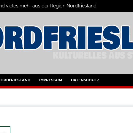
und vieles mehr aus der Region Nordfriesland
ine
ltungen für Nordfriesland und Husum
NORDFRIESLAND
IMPRESSUM
DATENSCHUTZ