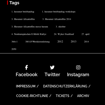
Tags
1. husumer breitbandtag
1. husumer breitbandtag workshops
3. Husumer Allcartreffen
3. Husumer Allcartreffen 2014
3. Husumer Allcartreffen messe husum
3. oktober
4. Nordeuropäischen E-Mobil Rallye
24. Wyker Stadtlauf
27. april
2012
2013
366+1
380 kV-Westküstenleitung
2014
2050
Facebook
Twitter
Instagram
IMPRESSUM
DATENSCHUTZERKLÄRUNG
COOKIE-RICHTLINIE
TICKETS
ARCHIV