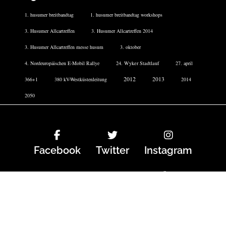
1. husumer breitbandtag
1. husumer breitbandtag workshops
3. Husumer Allcartreffen
3. Husumer Allcartreffen 2014
3. Husumer Allcartreffen messe husum
3. oktober
4. Nordeuropäischen E-Mobil Rallye
24. Wyker Stadtlauf
27. april
2012
2013
366+1
380 kV-Westküstenleitung
2014
2050
Facebook
Twitter
Instagram
IMPRESSUM
DATENSCHUTZERKLÄRUNG
COOKIE-RICHTLINIE
TICKETS
ARCHIV
Copyright All right reserved With Love Theme: